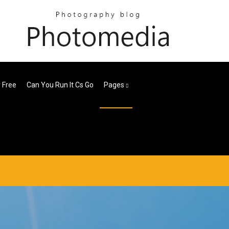
y Free
Can You Run It Cs Go
Pages