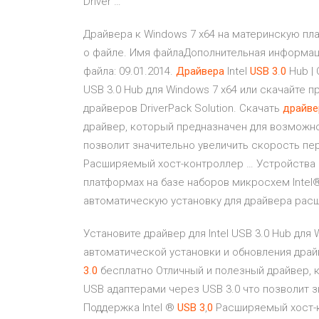
Driver …
Драйвера к Windows 7 x64 на материнскую плат
о файле. Имя файлаДополнительная информация:
файла: 09.01.2014.
Драйвера
Intel
USB
3
.
0
Hub |
USB 3.0 Hub для Windows 7 x64 или скачайте 
драйверов DriverPack Solution. Скачать
драйве
драйвер, который предназначен для возможно
позволит значительно увеличить скорость пе
Расширяемый хост-контроллер … Устройства U
платформах на базе наборов микросхем Intel
автоматическую установку для драйвера расш
Установите драйвер для Intel USB 3.0 Hub для
автоматической установки и обновления драйв
3
.
0
бесплатно Отличный и полезный драйвер, 
USB адаптерами через USB 3.0 что позволит 
Поддержка Intel ®
USB
3
,
0
Расширяемый хост-к