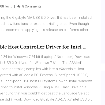
8 for ...
8 Comments
ng the Gigabyte VIA USB 3.0 Driver. If it has been installed,
, add new functions, or expand existing ones. Even though
not recommend applying this release on platforms other
e Host Controller Driver for Intel ...
.0.34 for Windows 7 64-bit (Laptop / Notebook) Download
a USB 3.0 drivers for Windows 7 64bit. The ASMedia
host controller, complies with Intel’s eXtensible Host
integrated with ASMedia PCI Express, SuperSpeed USB3.0,
or SuperSpeed USB host PC system How to Install Windows
 tried to install Windows 7 using a USB Flash Drive on a
ve found that you couldn’t get past the Language Select
use didn’t work. Download Gigabyte AORUS X7 Intel USB 3.0