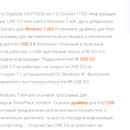
у Gigabyte GA-P75-D3 rev.1.0 (Socket 1155). Информация
 USB 3.0 intel usb3 к Windows 7 x64. Дата добавления
 Скачать для
Windows
7
x
64
Установите драйвер для Intel
программу для автоматической установки и обновления
р
для Intel
USB
3
.
0
бесплатно Отличный и полезный
сти работать с USB адаптерами через USB 3.0 что
редачи информации. Поддержка Intel ®
USB
3
,
0
SB 3.0 не работают на скорости USB 3.0 на
® серии 7 с установленной ОС Windows 8*. Выполните
иряемого хост-контроллера Intel® USB 3,0.
 Windows 7 x64 или скачайте программу для
еров DriverPack Solution. Скачать
драйвер
для Intel
USB
который предназначен для возможности работать с
значительно увеличить скорость передачи информации.
онтроллер … Устройства USB 3.0 не работают на