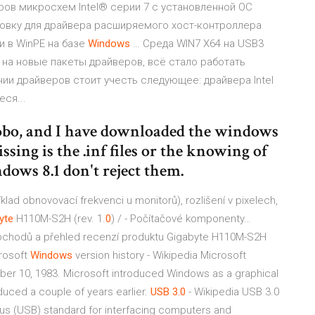
ров микросхем Intel® серии 7 с установленной ОС
новку для драйвера расширяемого хост-контроллера
и в WinPE на базе
Windows
… Среда WIN7 X64 на USB3
 на новые пакеты драйверов, всё стало работать
ии драйверов стоит учесть следующее: драйвера Intel
ся...
mobo, and I have downloaded the windows
issing is the .inf files or the knowing of
ndows 8.1 don't reject them.
íklad obnovovací frekvenci u monitorů), rozlišení v pixelech,
yte
H110M-S2H (rev. 1.
0
) / - Počítačové komponenty…
obchodů a přehled recenzí produktu Gigabyte H110M-S2H
rosoft
Windows
version history - Wikipedia
Microsoft
er 10, 1983. Microsoft introduced Windows as a graphical
duced a couple of years earlier.
USB
3.0
- Wikipedia
USB 3.0
l Bus (USB) standard for interfacing computers and