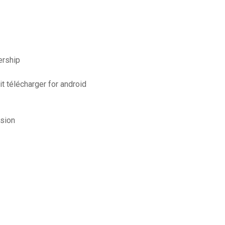
ership
 télécharger for android
rsion