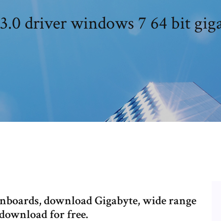
3.0 driver windows 7 64 bit gig
nboards, download Gigabyte, wide range
 download for free.