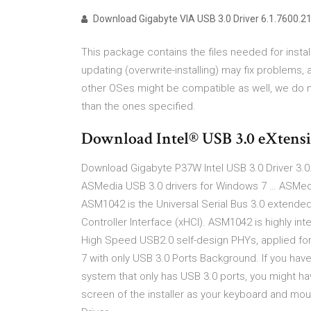
Download Gigabyte VIA USB 3.0 Driver 6.1.7600.210
This package contains the files needed for installi
updating (overwrite-installing) may fix problems
other OSes might be compatible as well, we do 
than the ones specified.
Download Intel® USB 3.0 eXtensibl
Download Gigabyte P37W Intel USB 3.0 Driver 3.0
ASMedia USB 3.0 drivers for Windows 7 … ASMedi
ASM1042 is the Universal Serial Bus 3.0 extended 
Controller Interface (xHCI). ASM1042 is highly 
High Speed USB2.0 self-design PHYs, applied f
7 with only USB 3.0 Ports Background. If you have
system that only has USB 3.0 ports, you might ha
screen of the installer as your keyboard and mo