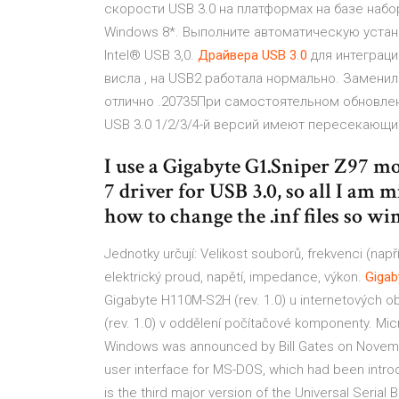
скорости USB 3.0 на платформах на базе набо
Windows 8*. Выполните автоматическую уста
Intel® USB 3,0.
Драйвера
USB
3
.
0
для интеграци
висла , на USB2 работала нормально. Заменил
отлично .20735При самостоятельном обновлен
USB 3.0 1/2/3/4-й версий имеют пересекающие
I use a Gigabyte G1.Sniper Z97 
7 driver for USB 3.0, so all I am m
how to change the .inf files so wi
Jednotky určují: Velikost souborů, frekvenci (např
elektrický proud, napětí, impedance, výkon.
Gigab
Gigabyte H110M-S2H (rev. 1.0) u internetových 
(rev. 1.0) v oddělení počítačové komponenty.
Mic
Windows was announced by Bill Gates on Novemb
user interface for MS-DOS, which had been intro
is the third major version of the Universal Seria