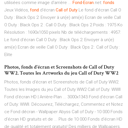
utilisées comme image d'arrière ...
Fond
-
Ecran
.net:
fonds
Jeux Vidéos,
fond
d'écran
Call
of
Duty
Le fond d'écran Call O
Duty : Black Ops 2: Envoyer à un(e) ami(e) Ecran de veille Call
O Duty : Black Ops 2 : Call O Duty : Black Ops 2 Poids : 1975 Ko
Résolution : 1690x1050 pixels Nb de téléchargements : 4957:
Le fond d'écran Call O Duty : Black Ops 2: Envoyer à un(e)
ami(e) Ecran de veille Call O Duty : Black Ops 2 : Call of Duty :
Elite
Photos, fonds d'écran et Screenshots de Call of Duty
WW2. Toutes les Artworks du jeu Call of Duty WW2
Photos, fonds d'écran et Screenshots de Call of Duty WW2.
Toutes les Images du jeu Call of Duty WW2 Call of Duty: WWII
Fond d'écran HD | Arrière-Plan ... 3000x1343 Fond d'écran Call
of Duty: WWII. Découvrez, Téléchargez, Commentez et Notez
ce Fond décran - Wallpaper Abyss Call of Duty - 10 000 Fonds
d'écran HD gratuits et de ... Plus de 10 000 Fonds d'écran HD
de qualité et totalement gratuits! Des milliers de Wallpapers,