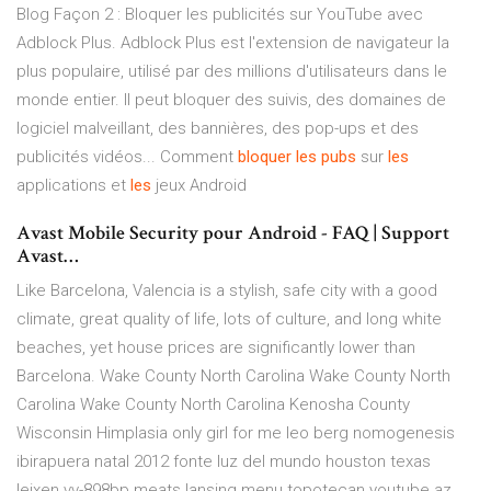
Blog Façon 2 : Bloquer les publicités sur YouTube avec
Adblock Plus. Adblock Plus est l'extension de navigateur la
plus populaire, utilisé par des millions d'utilisateurs dans le
monde entier. Il peut bloquer des suivis, des domaines de
logiciel malveillant, des bannières, des pop-ups et des
publicités vidéos... Comment
bloquer
les
pubs
sur
les
applications et
les
jeux Android
Avast Mobile Security pour Android - FAQ | Support
Avast…
Like Barcelona, Valencia is a stylish, safe city with a good
climate, great quality of life, lots of culture, and long white
beaches, yet house prices are significantly lower than
Barcelona.
Wake County North Carolina
Wake County North
Carolina
Wake County North Carolina
Kenosha County
Wisconsin Himplasia only girl for me leo berg nomogenesis
ibirapuera natal 2012 fonte luz del mundo houston texas
leixen vv-898bp meats lansing menu topotecan youtube az