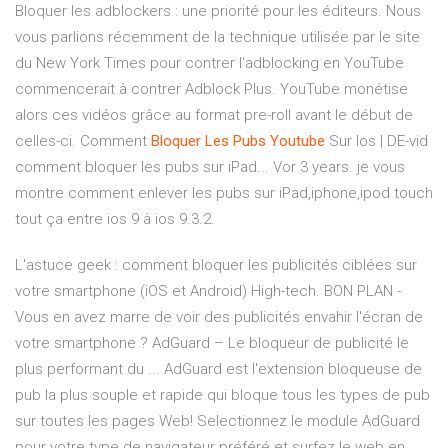
Bloquer les adblockers : une priorité pour les éditeurs. Nous
vous parlions récemment de la technique utilisée par le site
du New York Times pour contrer l'adblocking en YouTube
commencerait à contrer Adblock Plus. YouTube monétise
alors ces vidéos grâce au format pre-roll avant le début de
celles-ci. Comment
Bloquer
Les
Pubs
Youtube
Sur Ios | DE-vid
comment bloquer les pubs sur iPad... Vor 3 years. je vous
montre comment enlever les pubs sur iPad,iphone,ipod touch
tout ça entre ios 9 à ios 9.3.2.
L'astuce geek : comment bloquer les publicités ciblées sur
votre smartphone (iOS et Android) High-tech. BON PLAN -
Vous en avez marre de voir des publicités envahir l'écran de
votre smartphone ? AdGuard – Le bloqueur de publicité le
plus performant du ... AdGuard est l'extension bloqueuse de
pub la plus souple et rapide qui bloque tous les types de pub
sur toutes les pages Web! Selectionnez le module AdGuard
pour votre type de navigateur préféré et surfez le web en